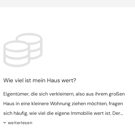
verkleinern. Auch wenn ein Umzug, zum Beispiel aus
Immobilie passieren wird. Ist ein Verkauf sinnvoll? Oder
beruflichen Gründen ansteht, verkleinern sich einige
sollte das Haus vermietet werden?
Eigentümer.
Wie viel ist mein Haus wert?
Eigentümer, die sich verkleinern, also aus ihrem großen
Haus in eine kleinere Wohnung ziehen möchten, fragen
sich häufig, wie viel die eigene Immobilie wert ist. Der
Immobilienwert kann verkaufsentscheidend sein, vor
weiterlesen
Neben der Lage, dem Zustand und vielen weiteren
allem, wenn die Eigentümer noch unsicher sind.