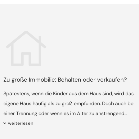
Zu große Immobilie: Behalten oder verkaufen?
Spätestens, wenn die Kinder aus dem Haus sind, wird das
eigene Haus häufig als zu groß empfunden. Doch auch bei
einer Trennung oder wenn es im Alter zu anstrengend
wird, ein großes Haus in Schuss zu halten und den Garten
weiterlesen
Ist der Entschluss, in eine kleinere Wohnung zu ziehen
zu pflegen, möchten sich viele Immobilienbesitzer
gefasst, stellt sich die Frage, was mit der eigenen