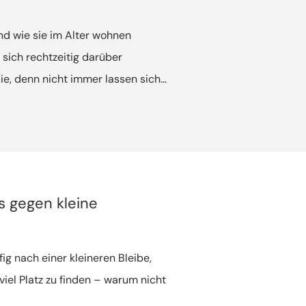
nd wie sie im Alter wohnen
sich rechtzeitig darüber
e, denn nicht immer lassen sich
 vereinbaren und es müssen
s gegen kleine
ig nach einer kleineren Bleibe,
iel Platz zu finden – warum nicht