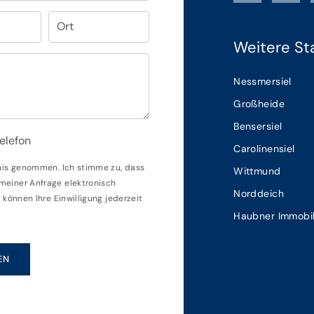
Ort
Weitere St
Nessmersiel
Großheide
Bensersiel
elefon
Carolinensiel
nis genommen. Ich stimme zu, dass
Wittmund
einer Anfrage elektronisch
Norddeich
können Ihre Einwilligung jederzeit
Haubner Immobil
EN