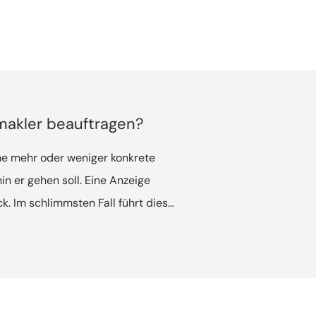
makler beauftragen?
ine mehr oder weniger konkrete
n er gehen soll. Eine Anzeige
k. Im schlimmsten Fall führt dies
erausstellen. Ein
d Vorstellungen und bringt nur die
t – das erhöht die Trefferquote