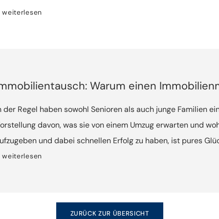
weiterlesen
Immobilientausch: Warum einen Immobilien
n der Regel haben sowohl Senioren als auch junge Familien e
orstellung davon, was sie von einem Umzug erwarten und wohi
ufzugeben und dabei schnellen Erfolg zu haben, ist pures Glüc
u etlichen Verhandlungen, die sich im Nachhinein als unnötig h
weiterlesen
mmobilienmakler befragt beide Parteien zu ihren Wünschen un
usammen, bei denen es möglichst viele Überschneidungen gib
ngemein.
ZURÜCK ZUR ÜBERSICHT