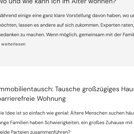
Wo und wie kann ich im Alter wohnen?
ährend einige eine ganz klare Vorstellung davon haben, wo u
öchten, lassen es andere auf sich zukommen. Experten raten, 
edanken zu machen. Wenn möglich, gemeinsam mit der Famili
ie eigenen Vorstellungen mit den finanziellen Möglichkeiten
weiterlesen
lternativen gefunden werden.
Immobilientausch: Tausche großzügiges Hau
barrierefreie Wohnung
ie Idee ist so einfach wie genial: Ältere Menschen suchen häuf
unge Familien haben Schwierigkeiten, ein großes Zuhause mit v
eide Parteien zusammenführen?